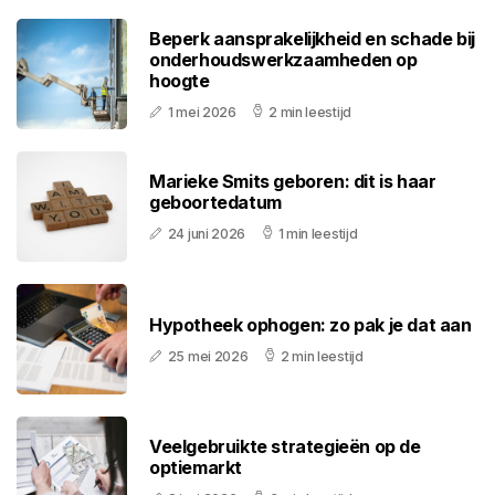
Beperk aansprakelijkheid en schade bij
onderhoudswerkzaamheden op
hoogte
1 mei 2026
2 min leestijd
Marieke Smits geboren: dit is haar
geboortedatum
24 juni 2026
1 min leestijd
Hypotheek ophogen: zo pak je dat aan
25 mei 2026
2 min leestijd
Veelgebruikte strategieën op de
optiemarkt