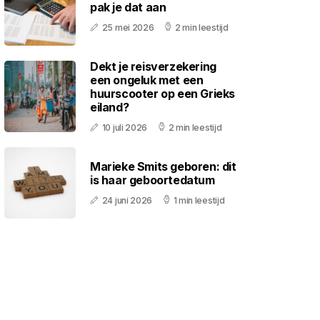
pak je dat aan
25 mei 2026
2 min leestijd
Dekt je reisverzekering
een ongeluk met een
huurscooter op een Grieks
eiland?
10 juli 2026
2 min leestijd
Marieke Smits geboren: dit
is haar geboortedatum
24 juni 2026
1 min leestijd