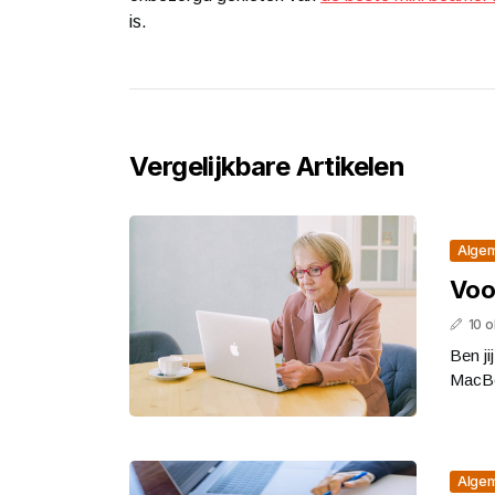
is.
Vergelijkbare Artikelen
Alge
Voo
10 
Ben ji
MacBo
Alge