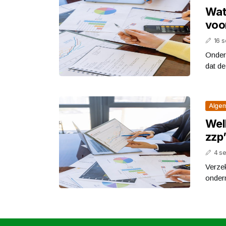
Wat
voo
16 
Onder
dat de
Alge
Welk
zzp
4 s
Verzek
ondern