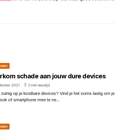
meen
rkom schade aan jouw dure devices
oktober 2021
2 min leestijd
j zuinig op je kostbare devices? Vind je het soms lastig om je
ok of smartphone mee te ne...
meen