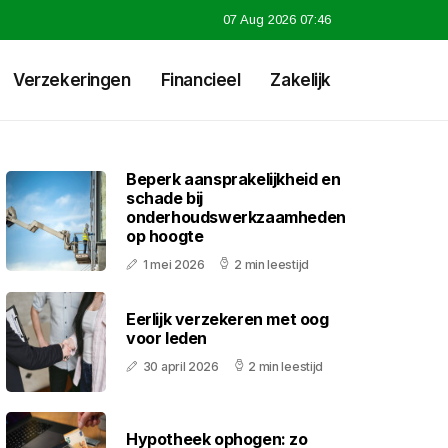
07 Aug 2026 07:46
Verzekeringen
Financieel
Zakelijk
Beperk aansprakelijkheid en
schade bij
onderhoudswerkzaamheden
op hoogte
1 mei 2026
2 min leestijd
Eerlijk verzekeren met oog
voor leden
30 april 2026
2 min leestijd
Hypotheek ophogen: zo