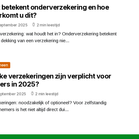
 betekent onderverzekering en hoe
rkomt u dit?
september 2025
2 min leestijd
verzekering: wat houdt het in? Onderverzekering betekent
 dekking van een verzekering nie...
meen
e verzekeringen zijn verplicht voor
’ers in 2025?
eptember 2025
2 min leestijd
eringen: noodzakelijk of optioneel? Voor zelfstandig
emers is het niet altijd direct dui...