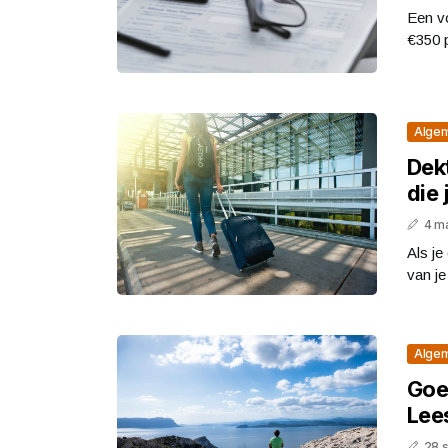
Een vo
€350 p
Alge
Dekt
die
4 m
Als je
van je
Alge
Goe
Lees
28 