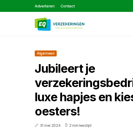
Adverteren
Contact
Algemeen
Jubileert je
verzekeringsbedri
luxe hapjes en kie
oesters!
31 mei 2024
2 min leestijd