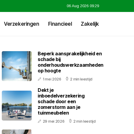
06 Aug 2026 09:29
Verzekeringen
Financieel
Zakelijk
Beperk aansprakelijkheid en
schade bij
onderhoudswerkzaamheden
op hoogte
1 mei 2026
2 min leestijd
Dekt je
inboedelverzekering
schade door een
zomerstorm aan je
tuinmeubelen
29 mei 2026
2 min leestijd