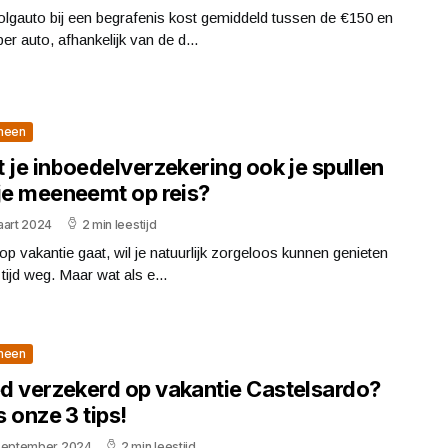
lgauto bij een begrafenis kost gemiddeld tussen de €150 en
er auto, afhankelijk van de d...
meen
 je inboedelverzekering ook je spullen
 je meeneemt op reis?
aart 2024
2 min leestijd
 op vakantie gaat, wil je natuurlijk zorgeloos kunnen genieten
 tijd weg. Maar wat als e...
meen
d verzekerd op vakantie Castelsardo?
 onze 3 tips!
september 2024
2 min leestijd